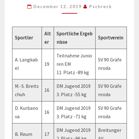
December 12, 2019
Pschreck
Alt
Sportliche
Ergeb
Sportler
Sportverein
er
nisse
Teilnahme Junio
A. Langkab
SV 90 Gräfe
19
ren EM
el
nroda
11. Platz -89 kg
M.-S. Breits
DM Jugend 2019
SV 90 Gräfe
16
chuh
3. Platz -55 kg
nroda
D. Kurbano
DM Jugend 2019
SV 90 Gräfe
16
va
3. Platz -71 kg
nroda
DM Jugend 2019
Breitunger
B. Reum
17
2. Platz -96 kg
AV